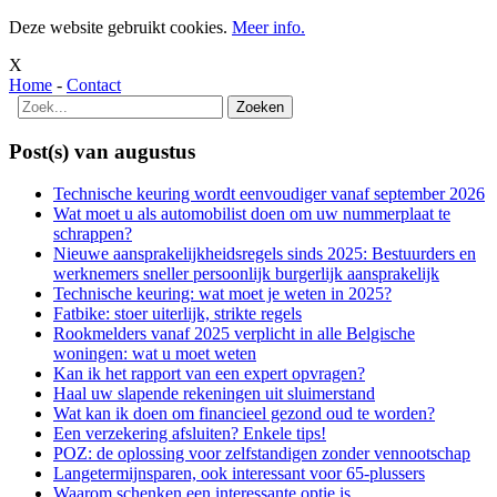
Deze website gebruikt cookies.
Meer info.
X
Home
-
Contact
Post(s) van augustus
Technische keuring wordt eenvoudiger vanaf september 2026
Wat moet u als automobilist doen om uw nummerplaat te
schrappen?
Nieuwe aansprakelijkheidsregels sinds 2025: Bestuurders en
werknemers sneller persoonlijk burgerlijk aansprakelijk
Technische keuring: wat moet je weten in 2025?
Fatbike: stoer uiterlijk, strikte regels
Rookmelders vanaf 2025 verplicht in alle Belgische
woningen: wat u moet weten
Kan ik het rapport van een expert opvragen?
Haal uw slapende rekeningen uit sluimerstand
Wat kan ik doen om financieel gezond oud te worden?
Een verzekering afsluiten? Enkele tips!
POZ: de oplossing voor zelfstandigen zonder vennootschap
Langetermijnsparen, ook interessant voor 65-plussers
Waarom schenken een interessante optie is