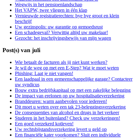
Wegwijs in het pensioenlandschap
Het VAPW, twee vliegen in één klap
Vernieuwde registratierechten: bye bye groot en klein
beschrijf
Uw gezinspolis: uw garantie op gemoedsrust
Een schadegeval? Verwittig altijd uw makelaar!
Gezocht: het inschrijvingsbewijs van mijn wagen
Post(s) van juli
Wie betaalt de facturen als jij niet kunt werken?
Je wil de weg op met een E-Step? Wat je moet weten
Phishing: Laat je niet vangen!
Een laadpaal in een gemeenschappelijke garage? Contacteer
uw syndicus
Bouw extra bedrijfskapitaal op met een zakelijke belegging
De impact van erelonen op uw hospitalisatieverzekering
Branddeuren: warm aanbevolen voor iedereen!
Dit moet u weten over een tak 23-beleggingsverzekering
De consequenties van alcohol en drugs in het verkeer
Studeren in het buitenland? Check uw verzekeringen!
Een goed verzekerd kotleven!
Uw rechtsbijstandsverzekering levert u geld op
Een financiële kater voorkomen? Sluit een individuele