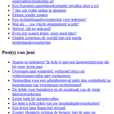
ongevallenverzekering af!
Een Europees aanrijdingsformulier invullen doet u zo!
7 tips om veilig online te shoppen
Fietsen zonder zorgen
Een rechtsbijstandsverzekering voor iedereen?
Wat als … uw vlucht geannuleerd wordt?
Stijlvol, old en gekeurd!
Even een wagen lenen, geen goed idee?
Ontdek zorgeloos de wereld met een goede
reisbijstandsverzekering
Post(s) van juni
Sparen en beleggen? Ik help je met een langetermijnvisie die
bij jouw leven past
Overgang naar wintertijd: verhoogd risico op
verkeersongevallen met voetgangers
Vergoeding voor een arbeidsongeval méér dan verdubbeld na
tussenkomst van verzekeraar rechtsbijstand
De liefde voor huisdieren en de noodzaak van de juiste
dierenverzekering
Eerste hulp bij skiongevallen
Zo bent u écht zeker van uw hospitalisatieverzekering!
Een leven lang financieel gezond
Zonder obstakels richting de bergen: met de auto op