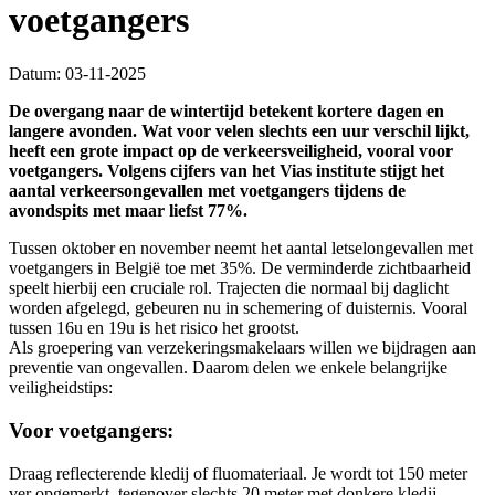
voetgangers
Datum: 03-11-2025
De overgang naar de wintertijd betekent kortere dagen en
langere avonden. Wat voor velen slechts een uur verschil lijkt,
heeft een grote impact op de verkeersveiligheid, vooral voor
voetgangers. Volgens cijfers van het Vias institute stijgt het
aantal verkeersongevallen met voetgangers tijdens de
avondspits met maar liefst 77%.
Tussen oktober en november neemt het aantal letselongevallen met
voetgangers in België toe met 35%. De verminderde zichtbaarheid
speelt hierbij een cruciale rol. Trajecten die normaal bij daglicht
worden afgelegd, gebeuren nu in schemering of duisternis. Vooral
tussen 16u en 19u is het risico het grootst.
Als groepering van verzekeringsmakelaars willen we bijdragen aan
preventie van ongevallen. Daarom delen we enkele belangrijke
veiligheidstips:
Voor voetgangers:
Draag reflecterende kledij of fluomateriaal. Je wordt tot 150 meter
ver opgemerkt, tegenover slechts 20 meter met donkere kledij.