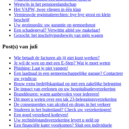
Wegwijs in het pensioenlandschap
Het VAPW, twee vliegen in één klap
Vernieuwde registratierechten: bye bye groot en klein
beschrijf
Uw gezinspolis: uw garantie op gemoedsrust
Een schadegeval? Verwittig altijd uw makelaar!
Gezocht: het inschrijvingsbewijs van mijn wagen
Post(s) van juli
Wie betaalt de facturen als jij niet kunt werken?
Je wil de weg op met een E-Step? Wat je moet weten
Phishing: Laat je niet vangen!
Een laadpaal in een gemeenschappelijke garage? Contacteer
uw syndicus
Bouw extra bedrijfskapitaal op met een zakelijke belegging
De impact van erelonen op uw hospitalisatieverzekering
Branddeuren: warm aanbevolen voor iedereen!
Dit moet u weten over een tak 23-beleggingsverzekering
De consequenties van alcohol en drugs in het verkeer
Studeren in het buitenland? Check uw verzekeringen!
Een goed verzekerd kotleven!
Uw rechtsbijstandsverzekering levert u geld op
Een financiële kater voorkomen? Sluit een individuele