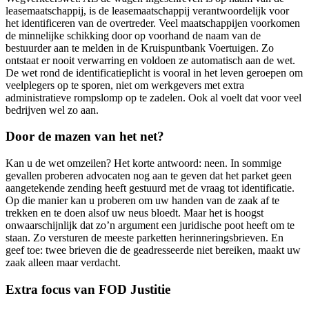
leasemaatschappij, is de leasemaatschappij verantwoordelijk voor
het identificeren van de overtreder. Veel maatschappijen voorkomen
de minnelijke schikking door op voorhand de naam van de
bestuurder aan te melden in de Kruispuntbank Voertuigen. Zo
ontstaat er nooit verwarring en voldoen ze automatisch aan de wet.
De wet rond de identificatieplicht is vooral in het leven geroepen om
veelplegers op te sporen, niet om werkgevers met extra
administratieve rompslomp op te zadelen. Ook al voelt dat voor veel
bedrijven wel zo aan.
Door de mazen van het net?
Kan u de wet omzeilen? Het korte antwoord: neen. In sommige
gevallen proberen advocaten nog aan te geven dat het parket geen
aangetekende zending heeft gestuurd met de vraag tot identificatie.
Op die manier kan u proberen om uw handen van de zaak af te
trekken en te doen alsof uw neus bloedt. Maar het is hoogst
onwaarschijnlijk dat zo’n argument een juridische poot heeft om te
staan. Zo versturen de meeste parketten herinneringsbrieven. En
geef toe: twee brieven die de geadresseerde niet bereiken, maakt uw
zaak alleen maar verdacht.
Extra focus van FOD Justitie