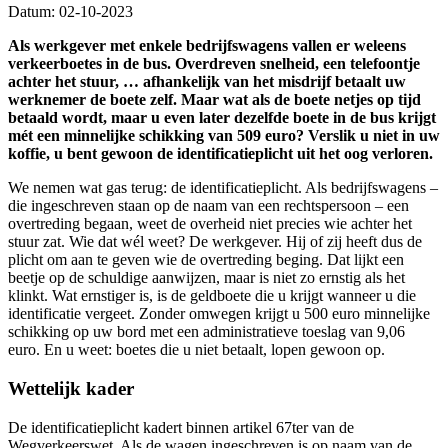
Datum: 02-10-2023
Als werkgever met enkele bedrijfswagens vallen er weleens
verkeerboetes in de bus. Overdreven snelheid, een telefoontje
achter het stuur, … afhankelijk van het misdrijf betaalt uw
werknemer de boete zelf. Maar wat als de boete netjes op tijd
betaald wordt, maar u even later dezelfde boete in de bus krijgt
mét een minnelijke schikking van 509 euro? Verslik u niet in uw
koffie, u bent gewoon de identificatieplicht uit het oog verloren.
We nemen wat gas terug: de identificatieplicht. Als bedrijfswagens –
die ingeschreven staan op de naam van een rechtspersoon – een
overtreding begaan, weet de overheid niet precies wie achter het
stuur zat. Wie dat wél weet? De werkgever. Hij of zij heeft dus de
plicht om aan te geven wie de overtreding beging. Dat lijkt een
beetje op de schuldige aanwijzen, maar is niet zo ernstig als het
klinkt. Wat ernstiger is, is de geldboete die u krijgt wanneer u die
identificatie vergeet. Zonder omwegen krijgt u 500 euro minnelijke
schikking op uw bord met een administratieve toeslag van 9,06
euro. En u weet: boetes die u niet betaalt, lopen gewoon op.
Wettelijk kader
De identificatieplicht kadert binnen artikel 67ter van de
Wegverkeerswet. Als de wagen ingeschreven is op naam van de