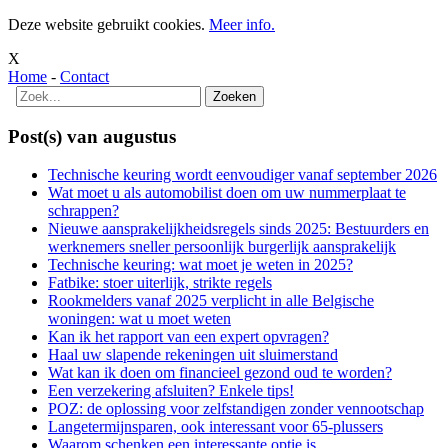
Deze website gebruikt cookies.
Meer info.
X
Home
-
Contact
Post(s) van augustus
Technische keuring wordt eenvoudiger vanaf september 2026
Wat moet u als automobilist doen om uw nummerplaat te
schrappen?
Nieuwe aansprakelijkheidsregels sinds 2025: Bestuurders en
werknemers sneller persoonlijk burgerlijk aansprakelijk
Technische keuring: wat moet je weten in 2025?
Fatbike: stoer uiterlijk, strikte regels
Rookmelders vanaf 2025 verplicht in alle Belgische
woningen: wat u moet weten
Kan ik het rapport van een expert opvragen?
Haal uw slapende rekeningen uit sluimerstand
Wat kan ik doen om financieel gezond oud te worden?
Een verzekering afsluiten? Enkele tips!
POZ: de oplossing voor zelfstandigen zonder vennootschap
Langetermijnsparen, ook interessant voor 65-plussers
Waarom schenken een interessante optie is