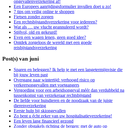
ongevallenverzekering af!
Een Europees aanrijdingsformulier invullen doet u zo!
7 tips om veilig online te shoppen
Fietsen zonder zorgen
Een rechtsbijstandsverzekering voor iedereen?
Wat als … uw vlucht geannuleerd wordt?
Stijlvol, old en gekeurd!
Even een wagen lenen, geen goed idee?
Ontdek zorgeloos de wereld met een goede
reisbijstandsverzekering
Post(s) van juni
Sparen en beleggen? Ik help je met een langetermijnvisie die
bij jouw leven past
Overgang naar wintertijd: verhoogd risico op
verkeersongevallen met voetgangers
Vergoeding voor een arbeidsongeval méér dan verdubbeld na
tussenkomst van verzekeraar rechtsbijstand
De liefde voor huisdieren en de noodzaak van de juiste
dierenverzekering
Eerste hulp bij skiongevallen
Zo bent u écht zeker van uw hospitalisatieverzekering!
Een leven lang financieel gezond
Zonder obstakels richting de bergen: met de auto op