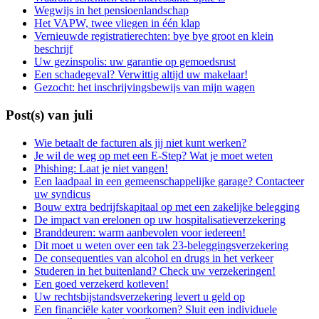
Wegwijs in het pensioenlandschap
Het VAPW, twee vliegen in één klap
Vernieuwde registratierechten: bye bye groot en klein
beschrijf
Uw gezinspolis: uw garantie op gemoedsrust
Een schadegeval? Verwittig altijd uw makelaar!
Gezocht: het inschrijvingsbewijs van mijn wagen
Post(s) van juli
Wie betaalt de facturen als jij niet kunt werken?
Je wil de weg op met een E-Step? Wat je moet weten
Phishing: Laat je niet vangen!
Een laadpaal in een gemeenschappelijke garage? Contacteer
uw syndicus
Bouw extra bedrijfskapitaal op met een zakelijke belegging
De impact van erelonen op uw hospitalisatieverzekering
Branddeuren: warm aanbevolen voor iedereen!
Dit moet u weten over een tak 23-beleggingsverzekering
De consequenties van alcohol en drugs in het verkeer
Studeren in het buitenland? Check uw verzekeringen!
Een goed verzekerd kotleven!
Uw rechtsbijstandsverzekering levert u geld op
Een financiële kater voorkomen? Sluit een individuele