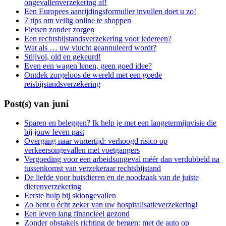
ongevallenverzekering af!
Een Europees aanrijdingsformulier invullen doet u zo!
7 tips om veilig online te shoppen
Fietsen zonder zorgen
Een rechtsbijstandsverzekering voor iedereen?
Wat als … uw vlucht geannuleerd wordt?
Stijlvol, old en gekeurd!
Even een wagen lenen, geen goed idee?
Ontdek zorgeloos de wereld met een goede
reisbijstandsverzekering
Post(s) van juni
Sparen en beleggen? Ik help je met een langetermijnvisie die
bij jouw leven past
Overgang naar wintertijd: verhoogd risico op
verkeersongevallen met voetgangers
Vergoeding voor een arbeidsongeval méér dan verdubbeld na
tussenkomst van verzekeraar rechtsbijstand
De liefde voor huisdieren en de noodzaak van de juiste
dierenverzekering
Eerste hulp bij skiongevallen
Zo bent u écht zeker van uw hospitalisatieverzekering!
Een leven lang financieel gezond
Zonder obstakels richting de bergen: met de auto op