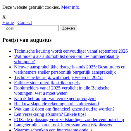
Deze website gebruikt cookies.
Meer info.
X
Home
-
Contact
Post(s) van augustus
Technische keuring wordt eenvoudiger vanaf september 2026
Wat moet u als automobilist doen om uw nummerplaat te
schrappen?
Nieuwe aansprakelijkheidsregels sinds 2025: Bestuurders en
werknemers sneller persoonlijk burgerlijk aansprakelijk
Technische keuring: wat moet je weten in 2025?
Fatbike: stoer uiterlijk, strikte regels
Rookmelders vanaf 2025 verplicht in alle Belgische
woningen: wat u moet weten
Kan ik het rapport van een expert opvragen?
Haal uw slapende rekeningen uit sluimerstand
Wat kan ik doen om financieel gezond oud te worden?
Een verzekering afsluiten? Enkele tips!
POZ: de oplossing voor zelfstandigen zonder vennootschap
Langetermijnsparen, ook interessant voor 65-plussers
Waarom schenken een interessante optie is