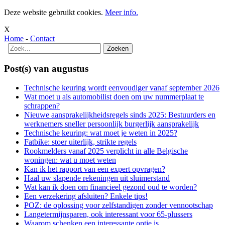
Deze website gebruikt cookies.
Meer info.
X
Home
-
Contact
Post(s) van augustus
Technische keuring wordt eenvoudiger vanaf september 2026
Wat moet u als automobilist doen om uw nummerplaat te
schrappen?
Nieuwe aansprakelijkheidsregels sinds 2025: Bestuurders en
werknemers sneller persoonlijk burgerlijk aansprakelijk
Technische keuring: wat moet je weten in 2025?
Fatbike: stoer uiterlijk, strikte regels
Rookmelders vanaf 2025 verplicht in alle Belgische
woningen: wat u moet weten
Kan ik het rapport van een expert opvragen?
Haal uw slapende rekeningen uit sluimerstand
Wat kan ik doen om financieel gezond oud te worden?
Een verzekering afsluiten? Enkele tips!
POZ: de oplossing voor zelfstandigen zonder vennootschap
Langetermijnsparen, ook interessant voor 65-plussers
Waarom schenken een interessante optie is