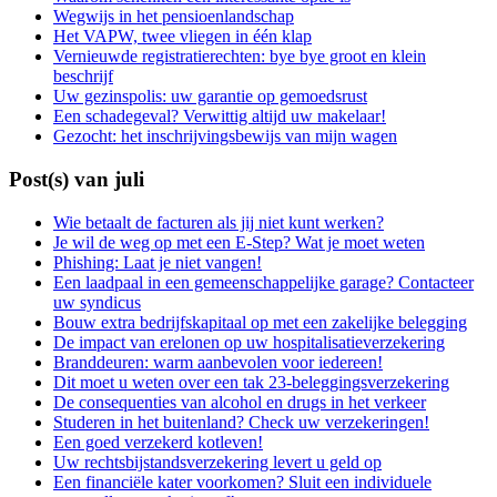
Wegwijs in het pensioenlandschap
Het VAPW, twee vliegen in één klap
Vernieuwde registratierechten: bye bye groot en klein
beschrijf
Uw gezinspolis: uw garantie op gemoedsrust
Een schadegeval? Verwittig altijd uw makelaar!
Gezocht: het inschrijvingsbewijs van mijn wagen
Post(s) van juli
Wie betaalt de facturen als jij niet kunt werken?
Je wil de weg op met een E-Step? Wat je moet weten
Phishing: Laat je niet vangen!
Een laadpaal in een gemeenschappelijke garage? Contacteer
uw syndicus
Bouw extra bedrijfskapitaal op met een zakelijke belegging
De impact van erelonen op uw hospitalisatieverzekering
Branddeuren: warm aanbevolen voor iedereen!
Dit moet u weten over een tak 23-beleggingsverzekering
De consequenties van alcohol en drugs in het verkeer
Studeren in het buitenland? Check uw verzekeringen!
Een goed verzekerd kotleven!
Uw rechtsbijstandsverzekering levert u geld op
Een financiële kater voorkomen? Sluit een individuele