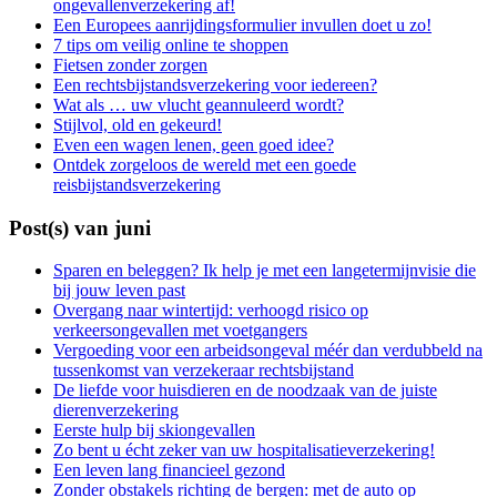
ongevallenverzekering af!
Een Europees aanrijdingsformulier invullen doet u zo!
7 tips om veilig online te shoppen
Fietsen zonder zorgen
Een rechtsbijstandsverzekering voor iedereen?
Wat als … uw vlucht geannuleerd wordt?
Stijlvol, old en gekeurd!
Even een wagen lenen, geen goed idee?
Ontdek zorgeloos de wereld met een goede
reisbijstandsverzekering
Post(s) van juni
Sparen en beleggen? Ik help je met een langetermijnvisie die
bij jouw leven past
Overgang naar wintertijd: verhoogd risico op
verkeersongevallen met voetgangers
Vergoeding voor een arbeidsongeval méér dan verdubbeld na
tussenkomst van verzekeraar rechtsbijstand
De liefde voor huisdieren en de noodzaak van de juiste
dierenverzekering
Eerste hulp bij skiongevallen
Zo bent u écht zeker van uw hospitalisatieverzekering!
Een leven lang financieel gezond
Zonder obstakels richting de bergen: met de auto op