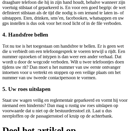
draagbare telefoon die hij in zijn hand houdt, behalve wanneer zijn
voertuig stilstaat of geparkeerd is. En voor een goed begrip: de wet
definieert stilstaan als de tijd die nodig is om iemand te laten in- of
uitstappen. Eten, drinken, sms’en, facebooken, whatsappen en uw
gps instellen is dus ook voor het rood licht of in de file verboden.
4. Handsfree bellen
Tot nu toe is het toegestaan om handsfree te bellen. Er is geen wet
die u verbiedt om een telefoongesprek te voeren terwijl u rijdt. Een
nummer opzoeken of intypen is dan weer een ander verhaal. Dat
wordt u door de wegcode verboden. Wilt u twee telefoontjes doen
tijdens uw rit? Dan moet u het nummer van uw eerste ontvanger
intoetsen voor u vertrekt en stoppen op een veilige plaats om het
nummer van uw tweede contactpersoon te vormen.
5. Uw roes uitslapen
Staat uw wagen veilig en reglementair geparkeerd en vormt hij voor
niemand een hindernis? Dan mag u rustig uw roes uitslapen op
voorwaarde dat u niet op de bestuurdersstoel zit. Laat u dus
neerploffen op de passagiersstoel of kruip op de achterbank.
Deel het artikel op