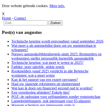
Deze website gebruikt cookies.
Meer info.
X
Home
-
Contact
Post(s) van augustus
Technische keuring wordt eenvoudiger vanaf september 2026
Wat moet u als automobilist doen om uw nummerplaat te
schrappen?
Nieuwe aansprakelijkheidsregels sinds 2025: Bestuurders en
werknemers sneller persoonlijk burgerlijk aansprakelijk
Technische keuring: wat moet je weten in 2025?
Fatbike: stoer uiterlijk, strikte regels
Rookmelders vanaf 2025 verplicht in alle Belgische
woningen: wat u moet weten
Kan ik het rapport van een expert opvragen?
Haal uw slapende rekeningen uit sluimerstand
Wat kan ik doen om financieel gezond oud te worden?
Een verzekering afsluiten? Enkele tips!
POZ: de oplossing voor zelfstandigen zonder vennootschap
Langetermijnsparen, ook interessant voor 65-plussers
Waarom schenken een interessante optie is