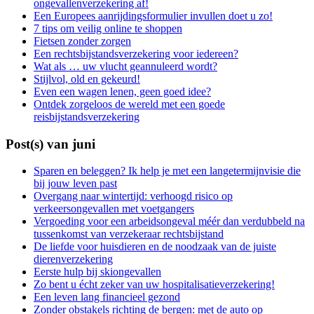
ongevallenverzekering af!
Een Europees aanrijdingsformulier invullen doet u zo!
7 tips om veilig online te shoppen
Fietsen zonder zorgen
Een rechtsbijstandsverzekering voor iedereen?
Wat als … uw vlucht geannuleerd wordt?
Stijlvol, old en gekeurd!
Even een wagen lenen, geen goed idee?
Ontdek zorgeloos de wereld met een goede
reisbijstandsverzekering
Post(s) van juni
Sparen en beleggen? Ik help je met een langetermijnvisie die
bij jouw leven past
Overgang naar wintertijd: verhoogd risico op
verkeersongevallen met voetgangers
Vergoeding voor een arbeidsongeval méér dan verdubbeld na
tussenkomst van verzekeraar rechtsbijstand
De liefde voor huisdieren en de noodzaak van de juiste
dierenverzekering
Eerste hulp bij skiongevallen
Zo bent u écht zeker van uw hospitalisatieverzekering!
Een leven lang financieel gezond
Zonder obstakels richting de bergen: met de auto op