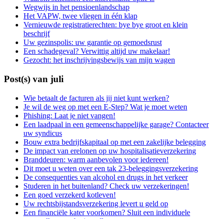
Wegwijs in het pensioenlandschap
Het VAPW, twee vliegen in één klap
Vernieuwde registratierechten: bye bye groot en klein
beschrijf
Uw gezinspolis: uw garantie op gemoedsrust
Een schadegeval? Verwittig altijd uw makelaar!
Gezocht: het inschrijvingsbewijs van mijn wagen
Post(s) van juli
Wie betaalt de facturen als jij niet kunt werken?
Je wil de weg op met een E-Step? Wat je moet weten
Phishing: Laat je niet vangen!
Een laadpaal in een gemeenschappelijke garage? Contacteer
uw syndicus
Bouw extra bedrijfskapitaal op met een zakelijke belegging
De impact van erelonen op uw hospitalisatieverzekering
Branddeuren: warm aanbevolen voor iedereen!
Dit moet u weten over een tak 23-beleggingsverzekering
De consequenties van alcohol en drugs in het verkeer
Studeren in het buitenland? Check uw verzekeringen!
Een goed verzekerd kotleven!
Uw rechtsbijstandsverzekering levert u geld op
Een financiële kater voorkomen? Sluit een individuele