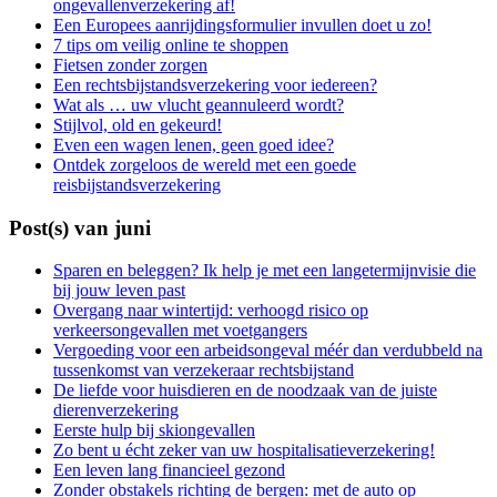
ongevallenverzekering af!
Een Europees aanrijdingsformulier invullen doet u zo!
7 tips om veilig online te shoppen
Fietsen zonder zorgen
Een rechtsbijstandsverzekering voor iedereen?
Wat als … uw vlucht geannuleerd wordt?
Stijlvol, old en gekeurd!
Even een wagen lenen, geen goed idee?
Ontdek zorgeloos de wereld met een goede
reisbijstandsverzekering
Post(s) van juni
Sparen en beleggen? Ik help je met een langetermijnvisie die
bij jouw leven past
Overgang naar wintertijd: verhoogd risico op
verkeersongevallen met voetgangers
Vergoeding voor een arbeidsongeval méér dan verdubbeld na
tussenkomst van verzekeraar rechtsbijstand
De liefde voor huisdieren en de noodzaak van de juiste
dierenverzekering
Eerste hulp bij skiongevallen
Zo bent u écht zeker van uw hospitalisatieverzekering!
Een leven lang financieel gezond
Zonder obstakels richting de bergen: met de auto op