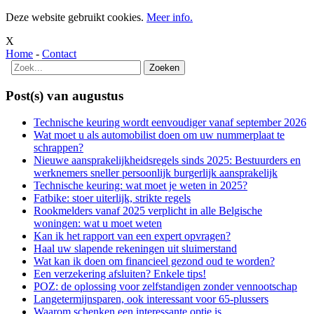
Deze website gebruikt cookies.
Meer info.
X
Home
-
Contact
Post(s) van augustus
Technische keuring wordt eenvoudiger vanaf september 2026
Wat moet u als automobilist doen om uw nummerplaat te
schrappen?
Nieuwe aansprakelijkheidsregels sinds 2025: Bestuurders en
werknemers sneller persoonlijk burgerlijk aansprakelijk
Technische keuring: wat moet je weten in 2025?
Fatbike: stoer uiterlijk, strikte regels
Rookmelders vanaf 2025 verplicht in alle Belgische
woningen: wat u moet weten
Kan ik het rapport van een expert opvragen?
Haal uw slapende rekeningen uit sluimerstand
Wat kan ik doen om financieel gezond oud te worden?
Een verzekering afsluiten? Enkele tips!
POZ: de oplossing voor zelfstandigen zonder vennootschap
Langetermijnsparen, ook interessant voor 65-plussers
Waarom schenken een interessante optie is