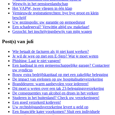
Wegwijs in het pensioenlandschap
Het VAPW, twee vliegen in één klap
Vernieuwde registratierechten: bye bye groot en klein
beschrijf
Uw gezinspolis: uw garantie op gemoedsrust
Een schadegeval? Verwittig altijd uw makelaar!
Gezocht: het inschrijvingsbewijs van mijn wagen
Post(s) van juli
Wie betaalt de facturen als jij niet kunt werken?
Je wil de weg op met een E-Step? Wat je moet weten
Phishing: Laat je niet vangen!
Een laadpaal in een gemeenschappelijke garage? Contacteer
uw syndicus
Bouw extra bedrijfskapitaal op met een zakelijke belegging
De impact van erelonen op uw hospitalisatieverzekering
Branddeuren: warm aanbevolen voor iedereen!
Dit moet u weten over een tak 23-beleggingsverzekering
De consequenties van alcohol en drugs in het verkeer
Studeren in het buitenland? Check uw verzekeringen!
Een goed verzekerd kotleven!
Uw rechtsbijstandsverzekering levert u geld op
Een financiële kater voorkomen? Sluit een individuele