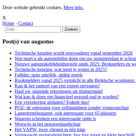
Deze website gebruikt cookies.
Meer info.
X
Home
-
Contact
Post(s) van augustus
Technische keuring wordt eenvoudiger vanaf september 2026
Wat moet u als automobilist doen om uw nummerplaat te schra
Nieuwe aansprakelijkheidsregels sinds 2025: Bestuurders en wer
Technische keuring: wat moet je weten in 2025?
Fatbike: stoer uiterlijk, strikte regels
Rookmelders vanaf 2025 verplicht in alle Belgische woningen:
Kan ik het rapport van een expert opvragen?
Haal uw slapende rekeningen uit sluimerstand
Wat kan ik doen om financieel gezond oud te worden?
Een verzekering afsluiten? Enkele tips!
POZ: de oplossing voor zelfstandigen zonder vennootschap
Langetermijnsparen, ook interessant voor 65-plussers
Waarom schenken een interessante optie is
Wegwijs in het pensioenlandschap
Het VAPW, twee vliegen in één klap
Vernieuwde registratierechten: bye bye groot en klein beschrijf