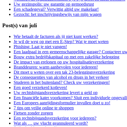
Uw gezinspolis: uw garantie op gemoedsrust
Een schadegeval? Verwittig altijd uw makelaar!
Gezocht: het inschrijvingsbewijs van mijn wagen
Post(s) van juli
Wie betaalt de facturen als jij niet kunt werken?
Je wil de weg op met een E-Step? Wat je moet weten
Phishing: Laat je niet vangen!
Een laadpaal in een gemeenschappelijke garage? Contacteer u
Bouw extra bedrijfskapitaal op met een zakelijke belegging
De impact van erelonen op uw hospitalisatieverzekering
Branddeuren: warm aanbevolen voor iedereen!
Dit moet u weten over een tak 23-beleggingsverzekering
De consequenties van alcohol en drugs in het verkeer
Studeren in het buitenland? Check uw verzekeringen!
Een goed verzekerd kotleven!
Uw rechtsbijstandsverzekering levert u geld op
Een financiële kater voorkomen? Sluit een individuele ongevall
Een Europees aanrijdingsformulier invullen doet u zo!
7 tips om veilig online te shoppen
Fietsen zonder zorgen
Een rechtsbijstandsverzekering voor iedereen?
Wat als … uw vlucht geannuleerd wordt?