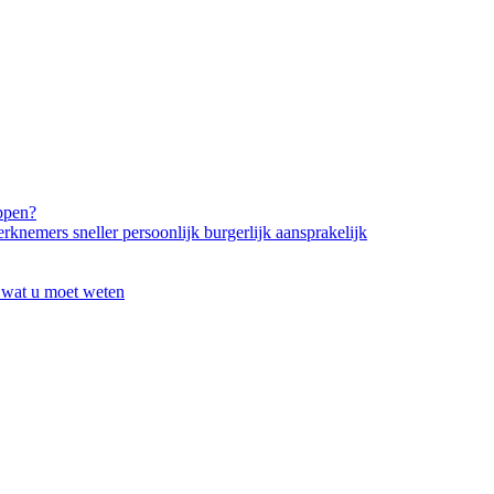
ppen?
knemers sneller persoonlijk burgerlijk aansprakelijk
 wat u moet weten