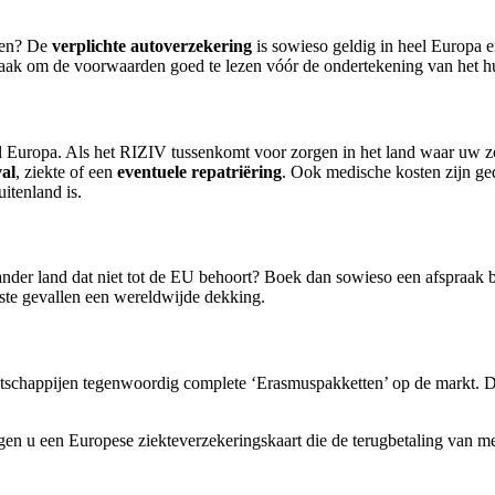
agen? De
verplichte autoverzekering
is sowieso geldig in heel Europa e
 zaak om de voorwaarden goed te lezen vóór de ondertekening van het h
el Europa. Als het RIZIV tussenkomt voor zorgen in het land waar uw zo
al
, ziekte of een
eventuele repatriëring
. Ook medische kosten zijn ge
uitenland is.
ander land dat niet tot de EU behoort? Boek dan sowieso een afspraak
este gevallen een wereldwijde dekking.
tschappijen tegenwoordig complete ‘Erasmuspakketten’ op de markt. Da
gen u een Europese ziekteverzekeringskaart die de terugbetaling van me