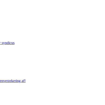
w syndicus
enverzekering af!