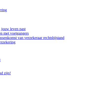
ering
j jouw leven past
en met voetgangers
ssenkomst van verzekeraar rechtsbijstand
erzekering
t
d zijn!