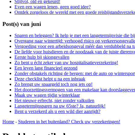
Stijlvol, old en gekeurd!
Even een wagen lenen, geen goed idee?
Ontdek zorgeloos de wereld met een goede reisbijstandsverzek
Post(s) van juni
Sparen en beleggen? Ik help je met een langetermijnvisie die bi
Overgang naar wintertijd: verhoogd risico op verkeersongevall
Vergoeding voor een arbeidsongeval méér dan verdubbeld na tu
De liefde voor huisdieren en de noodzaak van de juiste dierenv
Eerste hulp bij skiongevallen
Zo bent u écht zeker van uw hospitalisatieverzekering!
Een leven lang financieel gezond
Zonder obstakels richting de bergen: met de auto op winterspor
Deze checklist helpt u na een inbraak
Zo brengt uw spaargeld toch nog iets op!
Het doorzettingsvermogen van een makelaar kan doorslaggeven
Maak uw wagen tijdig winterklaar
Het nieuwe erfrecht, niet zonder valkuilen
Langetermijnsparen na uw 65ste? Ja, natuurlijk!
Bent u verzekerd als u een wild dier aanrijdt?
Home
-
Studeren in het buitenland? Check uw verzekeringen!