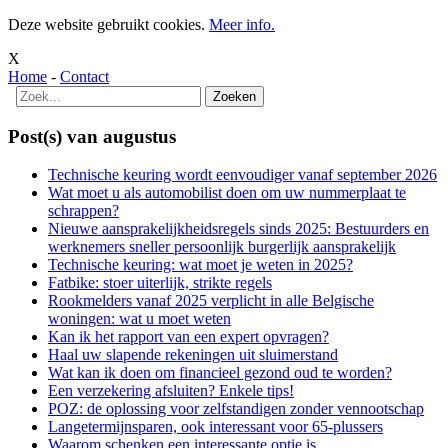
Deze website gebruikt cookies.
Meer info.
X
Home
-
Contact
Post(s) van augustus
Technische keuring wordt eenvoudiger vanaf september 2026
Wat moet u als automobilist doen om uw nummerplaat te
schrappen?
Nieuwe aansprakelijkheidsregels sinds 2025: Bestuurders en
werknemers sneller persoonlijk burgerlijk aansprakelijk
Technische keuring: wat moet je weten in 2025?
Fatbike: stoer uiterlijk, strikte regels
Rookmelders vanaf 2025 verplicht in alle Belgische
woningen: wat u moet weten
Kan ik het rapport van een expert opvragen?
Haal uw slapende rekeningen uit sluimerstand
Wat kan ik doen om financieel gezond oud te worden?
Een verzekering afsluiten? Enkele tips!
POZ: de oplossing voor zelfstandigen zonder vennootschap
Langetermijnsparen, ook interessant voor 65-plussers
Waarom schenken een interessante optie is