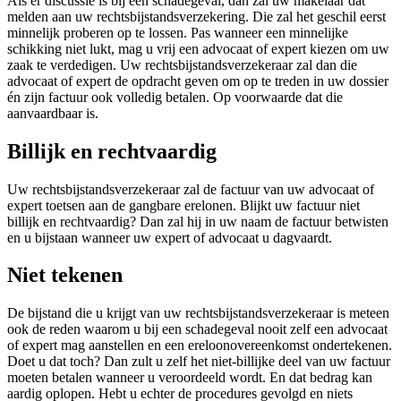
Als er discussie is bij een schadegeval, dan zal uw makelaar dat
melden aan uw rechtsbijstandsverzekering. Die zal het geschil eerst
minnelijk proberen op te lossen. Pas wanneer een minnelijke
schikking niet lukt, mag u vrij een advocaat of expert kiezen om uw
zaak te verdedigen. Uw rechtsbijstandsverzekeraar zal dan die
advocaat of expert de opdracht geven om op te treden in uw dossier
én zijn factuur ook volledig betalen. Op voorwaarde dat die
aanvaardbaar is.
Billijk en rechtvaardig
Uw rechtsbijstandsverzekeraar zal de factuur van uw advocaat of
expert toetsen aan de gangbare erelonen. Blijkt uw factuur niet
billijk en rechtvaardig? Dan zal hij in uw naam de factuur betwisten
en u bijstaan wanneer uw expert of advocaat u dagvaardt.
Niet tekenen
De bijstand die u krijgt van uw rechtsbijstandsverzekeraar is meteen
ook de reden waarom u bij een schadegeval nooit zelf een advocaat
of expert mag aanstellen en een ereloonovereenkomst ondertekenen.
Doet u dat toch? Dan zult u zelf het niet-billijke deel van uw factuur
moeten betalen wanneer u veroordeeld wordt. En dat bedrag kan
aardig oplopen. Hebt u echter de procedures gevolgd en niets