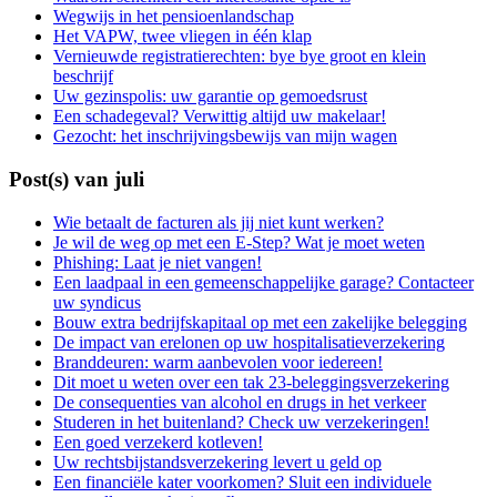
Wegwijs in het pensioenlandschap
Het VAPW, twee vliegen in één klap
Vernieuwde registratierechten: bye bye groot en klein
beschrijf
Uw gezinspolis: uw garantie op gemoedsrust
Een schadegeval? Verwittig altijd uw makelaar!
Gezocht: het inschrijvingsbewijs van mijn wagen
Post(s) van juli
Wie betaalt de facturen als jij niet kunt werken?
Je wil de weg op met een E-Step? Wat je moet weten
Phishing: Laat je niet vangen!
Een laadpaal in een gemeenschappelijke garage? Contacteer
uw syndicus
Bouw extra bedrijfskapitaal op met een zakelijke belegging
De impact van erelonen op uw hospitalisatieverzekering
Branddeuren: warm aanbevolen voor iedereen!
Dit moet u weten over een tak 23-beleggingsverzekering
De consequenties van alcohol en drugs in het verkeer
Studeren in het buitenland? Check uw verzekeringen!
Een goed verzekerd kotleven!
Uw rechtsbijstandsverzekering levert u geld op
Een financiële kater voorkomen? Sluit een individuele