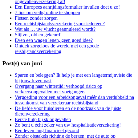
ongevallenverzekering af!
Een Europees aanrijdingsformulier invullen doet u zo!
7 tips om veilig online te shoppen
Fietsen zonder zorgen
Een rechtsbijstandsverzekering voor iedereen?
Wat als … uw vlucht geannuleerd wordt?
Stijlvol, old en gekeurd!
Even een wagen lenen, geen goed idee?
Ontdek zorgeloos de wereld met een goede
reisbijstandsverzekering
Post(s) van juni
Sparen en beleggen? Ik help je met een langetermijnvisie die
bij jouw leven past
Overgang naar wintertijd: verhoogd risico op
verkeersongevallen met voetgangers
Vergoeding voor een arbeidsongeval méér dan verdubbeld na
tussenkomst van verzekeraar rechtsbijstand
De liefde voor huisdieren en de noodzaak van de juiste
dierenverzekering
Eerste hulp bij skiongevallen
Zo bent u écht zeker van uw hospitalisatieverzekering!
Een leven lang financieel gezond
Zonder obstakels richting de bergen: met de auto op