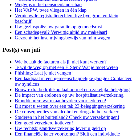
Wegwijs in het pensioenlandschap
Het VAPW, twee vliegen in één klap
Vernieuwde registratierechten: bye bye groot en klein
beschrijf
Uw gezinspolis: uw garantie op gemoedsrust
Een schadegeval? Verwittig altijd uw makelaar!
Gezocht: het inschrijvingsbewijs van mijn wagen
Post(s) van juli
Wie betaalt de facturen als jij niet kunt werken?
Je wil de weg op met een E-Step? Wat je moet weten
Phishing: Laat je niet vangen!
Een laadpaal in een gemeenschappelijke garage? Contacteer
uw syndicus
Bouw extra bedrijfskapitaal op met een zakelijke belegging
De impact van erelonen op uw hospitalisatieverzekering
Branddeuren: warm aanbevolen voor iedereen!
Dit moet u weten over een tak 23-beleggingsverzekering
De consequenties van alcohol en drugs in het verkeer
Studeren in het buitenland? Check uw verzekeringen!
Een goed verzekerd kotleven!
Uw rechtsbijstandsverzekering levert u geld op
Een financiële kater voorkomen? Sluit een individuele