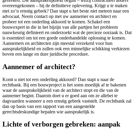
gebreken. Die aansprakelijkheid begint – tenzij contractueel anders
overeengekomen – bij de definitieve oplevering. Krijgt u te maken
met zo’n ernstig gebrek? Dan stapt u het beste niet meteen naar een
advocaat. Neem contact op met uw aannemer en architect en
probeer tot een onderling akkoord te komen. Schakel een
bouwexpert in die in het bijzijn van alle partijen het probleem
nauwkeurig definieert en onderzoekt wat de precieze oorzaak is. Dat
is essentieel om tot een goede onderhandelde oplossing te komen.
Aannemers en architecten zijn meestal verzekerd voor hun
aansprakelijkheid en zullen ook een minnelijke schikking verkiezen
boven een lange en dure juridische procedure.
Aannemer of architect?
Komt u niet tot een onderling akkoord? Dan stapt u naar de
rechtbank. Bij een bouwproject is het soms moeilijk af te bakenen
waar de aansprakelijkheid van de architect stopt en die van de
aannemer begint. Daarom doet u er goed aan om ze allebei te
dagvaarden wanneer u een ernstig gebrek vaststelt. De rechtbank zal
dan op basis van een rapport van een aangestelde
gerechtsdeskundige bepalen wie aansprakelijk is.
Lichte of verborgen gebreken: aanpak