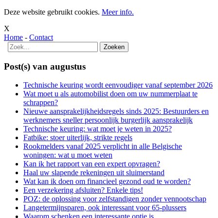
Deze website gebruikt cookies.
Meer info.
X
Home
-
Contact
Post(s) van augustus
Technische keuring wordt eenvoudiger vanaf september 2026
Wat moet u als automobilist doen om uw nummerplaat te
schrappen?
Nieuwe aansprakelijkheidsregels sinds 2025: Bestuurders en
werknemers sneller persoonlijk burgerlijk aansprakelijk
Technische keuring: wat moet je weten in 2025?
Fatbike: stoer uiterlijk, strikte regels
Rookmelders vanaf 2025 verplicht in alle Belgische
woningen: wat u moet weten
Kan ik het rapport van een expert opvragen?
Haal uw slapende rekeningen uit sluimerstand
Wat kan ik doen om financieel gezond oud te worden?
Een verzekering afsluiten? Enkele tips!
POZ: de oplossing voor zelfstandigen zonder vennootschap
Langetermijnsparen, ook interessant voor 65-plussers
Waarom schenken een interessante optie is