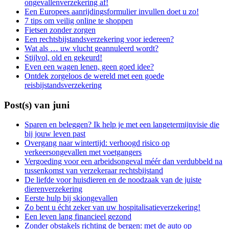
ongevallenverzekering af!
Een Europees aanrijdingsformulier invullen doet u zo!
7 tips om veilig online te shoppen
Fietsen zonder zorgen
Een rechtsbijstandsverzekering voor iedereen?
Wat als … uw vlucht geannuleerd wordt?
Stijlvol, old en gekeurd!
Even een wagen lenen, geen goed idee?
Ontdek zorgeloos de wereld met een goede
reisbijstandsverzekering
Post(s) van juni
Sparen en beleggen? Ik help je met een langetermijnvisie die
bij jouw leven past
Overgang naar wintertijd: verhoogd risico op
verkeersongevallen met voetgangers
Vergoeding voor een arbeidsongeval méér dan verdubbeld na
tussenkomst van verzekeraar rechtsbijstand
De liefde voor huisdieren en de noodzaak van de juiste
dierenverzekering
Eerste hulp bij skiongevallen
Zo bent u écht zeker van uw hospitalisatieverzekering!
Een leven lang financieel gezond
Zonder obstakels richting de bergen: met de auto op