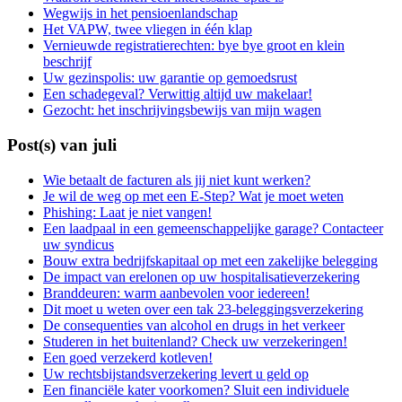
Wegwijs in het pensioenlandschap
Het VAPW, twee vliegen in één klap
Vernieuwde registratierechten: bye bye groot en klein
beschrijf
Uw gezinspolis: uw garantie op gemoedsrust
Een schadegeval? Verwittig altijd uw makelaar!
Gezocht: het inschrijvingsbewijs van mijn wagen
Post(s) van juli
Wie betaalt de facturen als jij niet kunt werken?
Je wil de weg op met een E-Step? Wat je moet weten
Phishing: Laat je niet vangen!
Een laadpaal in een gemeenschappelijke garage? Contacteer
uw syndicus
Bouw extra bedrijfskapitaal op met een zakelijke belegging
De impact van erelonen op uw hospitalisatieverzekering
Branddeuren: warm aanbevolen voor iedereen!
Dit moet u weten over een tak 23-beleggingsverzekering
De consequenties van alcohol en drugs in het verkeer
Studeren in het buitenland? Check uw verzekeringen!
Een goed verzekerd kotleven!
Uw rechtsbijstandsverzekering levert u geld op
Een financiële kater voorkomen? Sluit een individuele