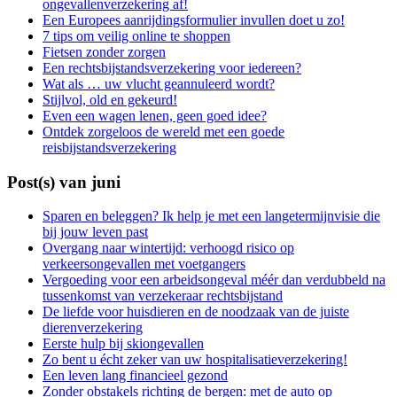
ongevallenverzekering af!
Een Europees aanrijdingsformulier invullen doet u zo!
7 tips om veilig online te shoppen
Fietsen zonder zorgen
Een rechtsbijstandsverzekering voor iedereen?
Wat als … uw vlucht geannuleerd wordt?
Stijlvol, old en gekeurd!
Even een wagen lenen, geen goed idee?
Ontdek zorgeloos de wereld met een goede
reisbijstandsverzekering
Post(s) van juni
Sparen en beleggen? Ik help je met een langetermijnvisie die
bij jouw leven past
Overgang naar wintertijd: verhoogd risico op
verkeersongevallen met voetgangers
Vergoeding voor een arbeidsongeval méér dan verdubbeld na
tussenkomst van verzekeraar rechtsbijstand
De liefde voor huisdieren en de noodzaak van de juiste
dierenverzekering
Eerste hulp bij skiongevallen
Zo bent u écht zeker van uw hospitalisatieverzekering!
Een leven lang financieel gezond
Zonder obstakels richting de bergen: met de auto op