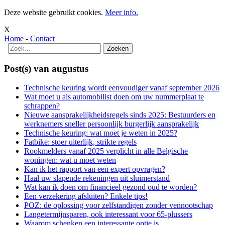
Deze website gebruikt cookies.
Meer info.
X
Home
-
Contact
Post(s) van augustus
Technische keuring wordt eenvoudiger vanaf september 2026
Wat moet u als automobilist doen om uw nummerplaat te
schrappen?
Nieuwe aansprakelijkheidsregels sinds 2025: Bestuurders en
werknemers sneller persoonlijk burgerlijk aansprakelijk
Technische keuring: wat moet je weten in 2025?
Fatbike: stoer uiterlijk, strikte regels
Rookmelders vanaf 2025 verplicht in alle Belgische
woningen: wat u moet weten
Kan ik het rapport van een expert opvragen?
Haal uw slapende rekeningen uit sluimerstand
Wat kan ik doen om financieel gezond oud te worden?
Een verzekering afsluiten? Enkele tips!
POZ: de oplossing voor zelfstandigen zonder vennootschap
Langetermijnsparen, ook interessant voor 65-plussers
Waarom schenken een interessante optie is